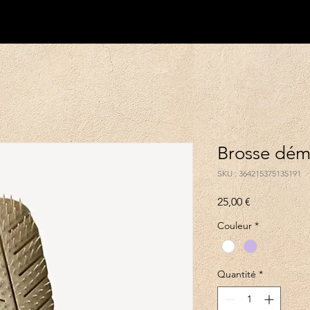
Brosse dém
SKU : 364215375135191
Prix
25,00 €
Couleur
*
Quantité
*